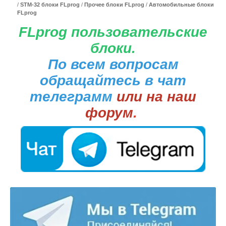
/
STM-32 блоки FLprog
/
Прочее блоки FLprog
/
Автомобильные блоки
FLprog
FLprog пользовательские
блоки.
По всем вопросам
обращайтесь в чат
телеграмм
или на наш
форум
.