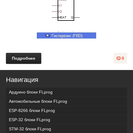
Подробнее
0
Навигация
Ардуино блоки FLprog
Автомобильные блоки FLprog
ESP-8266 блоки FLprog
ESP-32 блоки FLprog
STM-32 блоки FLprog